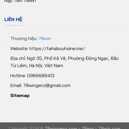
Nạp Tiền 78win
LIÊN HỆ
Thương hiệu:
78win
Website:
https://tahabouhsine.me/
Địa chỉ: Ngõ 35, Phố Kẻ Vẽ, Phường Đông Ngạc, Bắc
Từ Liêm, Hà Nội, Việt Nam
Hotline: 0966689413
Email:
78wingenz@gmail.com
Sitemap
Copyright 2026 ©
78wingenz.com - 78win - 78win.com