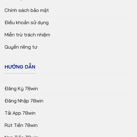
Chính sách bảo mật
Điều khoản sử dụng
Miễn trừ trách nhiệm
Quyền riêng tư
HƯỚNG DẪN
Đăng Ký 78win
Đăng Nhập 78win
Tải App 78win
Rút Tiền 78win