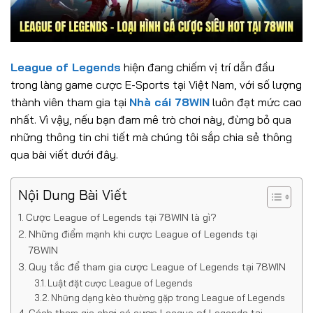
League of Legends
hiện đang chiếm vị trí dẫn đầu
trong làng game cược E-Sports tại Việt Nam, với số lượng
thành viên tham gia tại
Nhà cái 78WIN
luôn đạt mức cao
nhất. Vì vậy, nếu bạn đam mê trò chơi này, đừng bỏ qua
những thông tin chi tiết mà chúng tôi sắp chia sẻ thông
qua bài viết dưới đây.
Nội Dung Bài Viết
Cược League of Legends tại 78WIN là gì?
Những điểm mạnh khi cược League of Legends tại
78WIN
Quy tắc để tham gia cược League of Legends tại 78WIN
Luật đặt cược League of Legends
Những dạng kèo thường gặp trong League of Legends