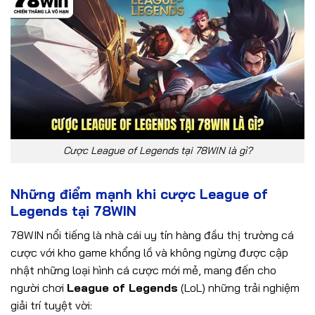
Cược League of Legends tại 78WIN là gì?
Những điểm mạnh khi cược League of
Legends tại 78WIN
78WIN nổi tiếng là nhà cái uy tín hàng đầu thị trường cá
cược với kho game khổng lồ và không ngừng được cập
nhật những loại hình cá cược mới mẻ, mang đến cho
người chơi
League of Legends
(LoL) những trải nghiệm
giải trí tuyệt vời: