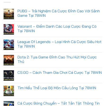
PUBG – Trải Nghiệm Cá Cược Đỉnh Cao Với Sảnh
Game Tại 78WIN
Valorant – Điểm Danh Các Loại Cược Đang Có
Tại 78WIN
League Of Legends – Loại Hình Cá Cược Siêu Hot
Tại 78WIN
Dota 2: Tựa Game Đỉnh Cao Thu Hút Mọi Cược
Thủ
CS:GO – Cách Tham Gia Chơi Cá Cược Tại 78WIN
Tìm Hiểu Thể Loại Bộ Môn Cầu Lông Tại 78WIN
Cá Cược Bóng Chuyền – Tất Tần Tật Thông Tin