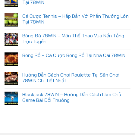
Tại 78WIN
Cá Cược Tennis – Hấp Dẫn Với Phần Thưởng Lớn
Tại 78WIN
Bóng Đá 78WIN – Môn Thể Thao Vua Nền Tảng
Trực Tuyến
Bóng Rổ – Cá Cược Bóng Rổ Tại Nhà Cái 78WIN
Hướng Dẫn Cách Chơi Roulette Tại Sân Chơi
78WIN Chi Tiết Nhất
Blackjack 78WIN – Hướng Dẫn Cách Làm Chủ
Game Bài Đổi Thưởng