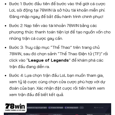
Bước 1: Bước đầu tiên để bước vào thế giới cá cược
LoL sôi động tại 78WIN là sở hữu tài khoản miễn phí.
Đăng nhập ngay để bắt đầu hành trình chinh phục!
Bước 2: Nạp tiền vào tài khoản 78WIN bằng các
phương thức thanh toán tiện lợi để tạo nguồn vốn cho
những trận cá cược gay cấn.
Bước 3: Truy cập mục “Thể Thao” trên trang chủ
78WIN, sau đó chọn sảnh “Thể Thao Điện tử (TF)” rồi
click vào “
League of Legends
” để khám phá các
trận đấu đang diễn ra.
Bước 4: Lựa chọn trận đấu LoL bạn muốn tham gia,
xem tỷ lệ cược cùng chọn cửa cược phù hợp với dự
đoán của bạn. Xác nhận đặt cược rồi tiến hành xem
xem trận đấu để biết kết quả.